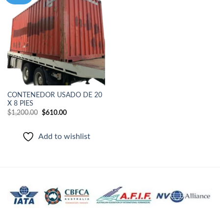
Add to
wishlist
CONTENEDOR USADO DE 20
X 8 PIES
El
El
$
1,200.00
$
610.00
precio
precio
original
actual
era:
es:
Add to wishlist
$1,200.00.
$610.00.