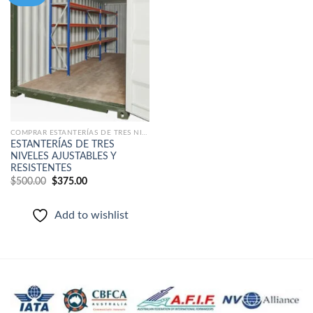
Add to
wishlist
COMPRAR ESTANTERÍAS DE TRES NIVELES AJUSTABLES Y RESISTENTES
ESTANTERÍAS DE TRES
NIVELES AJUSTABLES Y
RESISTENTES
El
El
$
500.00
$
375.00
precio
precio
original
actual
era:
es:
Add to wishlist
$500.00.
$375.00.