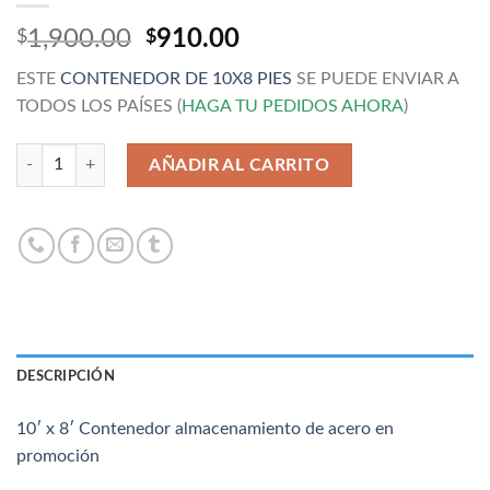
El
El
1,900.00
910.00
$
$
precio
precio
ESTE
CONTENEDOR DE 10X8 PIES
SE PUEDE ENVIAR A
original
actual
TODOS LOS PAÍSES (
HAGA TU PEDIDOS AHORA
)
era:
es:
$1,900.00.
$910.00.
Cantidad
AÑADIR AL CARRITO
DESCRIPCIÓN
10′ x 8′ Contenedor almacenamiento de acero en
promoción