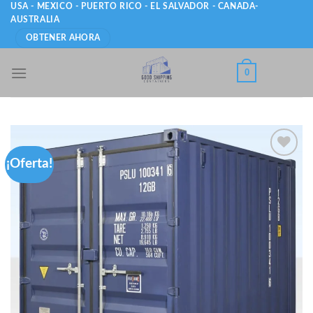
Skip
USA - MEXICO - PUERTO RICO - EL SALVADOR - CANADA-
AUSTRALIA
to
OBTENER AHORA
content
0
¡Oferta!
Add to
wishlist