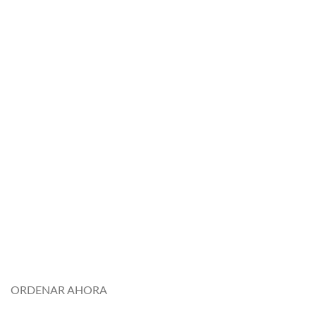
#CasaMovilenVentacercadeMi
#casascontenedoresenventaElSalvador
#CasasprefabricadasenventaElSalvador
#CasasFabricadasenventaElSalvador
#SanitariosPortatilesenventaElSalvador
#CasasModernasPortátilesenventaElSalvador
#CocinaPortatilenventaElSalvador
#SalasdeReunionesportátilesenventaElSalvador
#bañoportátilenventaElSalvador
#ContenedoresusadosbaratosalaventaElSalvador
#VagonesusadosbaratosenventaElSalvador
#ContenedoresmarítimosusadosbaratosalaventaElSalvador
#ComprarcontenedoresmarítimosusadosbaratosenventaElSal
#Ventadecocinamóvileconómicapuertorico
#Ventadecontenedoreseconómicos
#piscinacontenedorsegundamano
ORDENAR AHORA