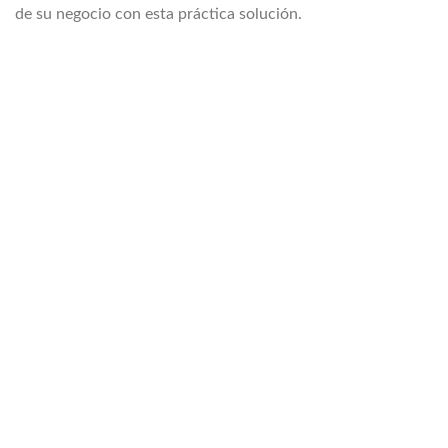
de su negocio con esta práctica solución.
#ContenedoresMarítimosBaratos
#CasaContenedoresUsadosEnVenta
#ContenedoresUsadosBaratos
#ContenedoresEnVentaCercaDeMi
#ContenedoresUsadosEnVentaCercaDeMi
#ContenedoresMarítimosUsadosEnVentaCercaDeMi
#ContenedoresMarítimosEnVentaPuertoRico
#ContenedoresEnVentaCercaDeMi #VentaContenedores
#OportunidadesSanJuan
#PuertoRicoSolucionesdeAlmacenamiento
#VagonesBaratosPuertoRico
#vagonenventaPuertoRico #Vidasostenible
#ContenedorEnVenta #Contenedorde20pies
#CasasPrefabricadasTodoIncluidoPuertoRico
#CasasdemaderaprefabricadasenPuertoRico
#CasasPrefabricadasPuertoRico