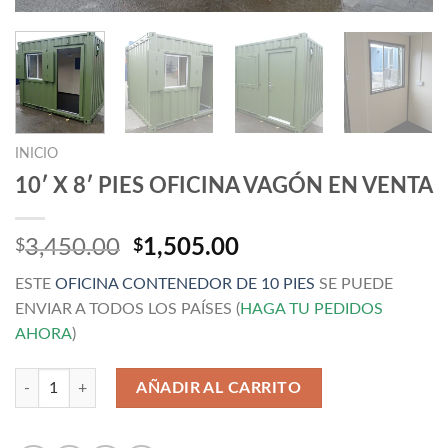
INICIO
10′ X 8′ PIES OFICINA VAGÓN EN VENTA
El
El
3,450.00
1,505.00
$
$
precio
precio
ESTE
OFICINA CONTENEDOR DE 10 PIES
SE PUEDE
original
actual
ENVIAR A TODOS LOS PAÍSES (
HAGA TU PEDIDOS
era:
es:
AHORA
)
$3,450.00.
$1,505.00.
Cantidad
AÑADIR AL CARRITO