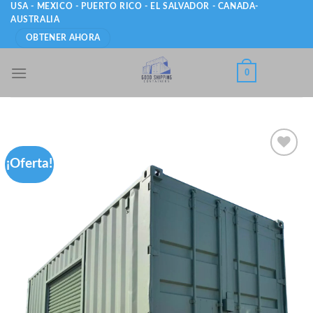
Skip
USA - MEXICO - PUERTO RICO - EL SALVADOR - CANADA-
AUSTRALIA
to
OBTENER AHORA
content
0
¡Oferta!
Add to
wishlist