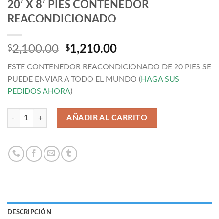
20′ X 8′ PIES CONTENEDOR
REACONDICIONADO
El
El
2,100.00
1,210.00
$
$
precio
precio
ESTE CONTENEDOR REACONDICIONADO DE 20 PIES SE
original
actual
PUEDE ENVIAR A TODO EL MUNDO (
HAGA SUS
era:
es:
PEDIDOS AHORA
)
$2,100.00.
$1,210.00.
Cantidad
AÑADIR AL CARRITO
DESCRIPCIÓN