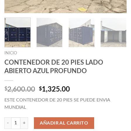
INICIO
CONTENEDOR DE 20 PIES LADO
ABIERTO AZUL PROFUNDO
El
El
2,600.00
1,325.00
$
$
precio
precio
ESTE CONTENEDOR DE 20 PIES SE PUEDE ENVIA
original
actual
MUNDIAL
era:
es:
$2,600.00.
$1,325.00.
Cantidad
AÑADIR AL CARRITO