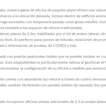
tado, nuestra gama de oficina de paquete plano ofrece una soluci
erzo a la ubicación deseada, incluso dentro de edificios existe
trega asociados con maquinaria pesada como grúas móviles, insta
a rentable a los espacios de oficina tradicionales.
abinas planas de 3.3m, habilitadas por el kit de enlace lateral, 
s fines. Es perfecto para puntos de entrada, estaciones de prueb
dad o información de pruebas de COVID) y más.
pada con puertas peatonales dobles que se pueden instalar en cua
gar. Esta adaptabilidad es particularmente valiosa al gestionar el
personalizar la configuración de su oficina a medida que evoluci
e cuenta con abundante luz natural a través de cuatro ventanas.
eden cambiar fácilmente con paneles sólidos de repuesto (los pan
den incorporar oficinas planas adicionales de 3,3 m unidas later