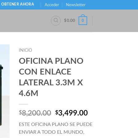
OBTENER AHORA
Acceder
Newsletter
0
$
0.00
INICIO
OFICINA PLANO
CON ENLACE
 to
LATERAL 3.3M X
ist
4.6M
El
El
8,200.00
3,499.00
$
$
precio
precio
ESTE OFICINA PLANO SE PUEDE
original
actual
ENVIAR A TODO EL MUNDO,
era:
es: