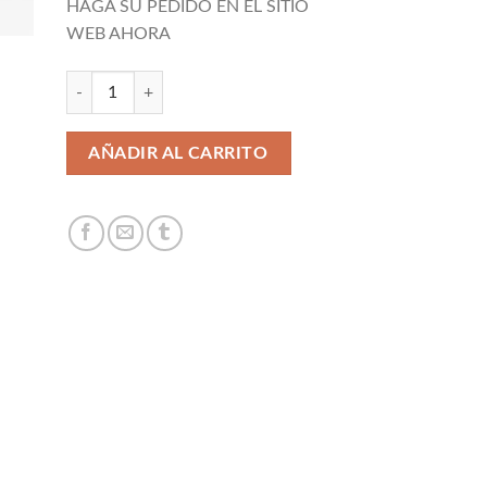
HAGA SU PEDIDO EN EL SITIO
$8,200.00.
$3,499.00.
WEB AHORA
Cantidad
AÑADIR AL CARRITO