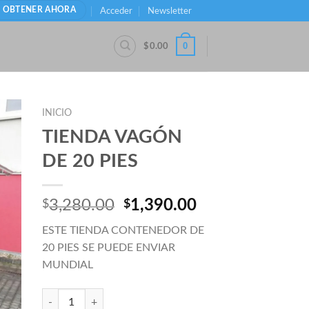
OBTENER AHORA
Acceder
Newsletter
0
$
0.00
INICIO
TIENDA VAGÓN
DE 20 PIES
 to
ist
El
El
3,280.00
1,390.00
$
$
precio
precio
ESTE TIENDA CONTENEDOR DE
original
actual
20 PIES SE PUEDE ENVIAR
era:
es:
MUNDIAL
$3,280.00.
$1,390.00.
Cantidad