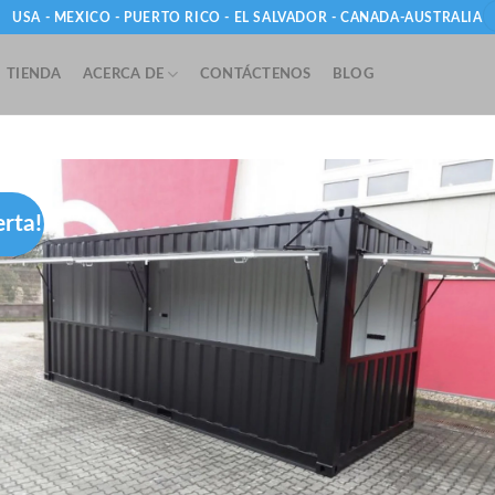
USA - MEXICO - PUERTO RICO - EL SALVADOR - CANADA-AUSTRALIA
TIENDA
ACERCA DE
CONTÁCTENOS
BLOG
erta!
Add
wishl