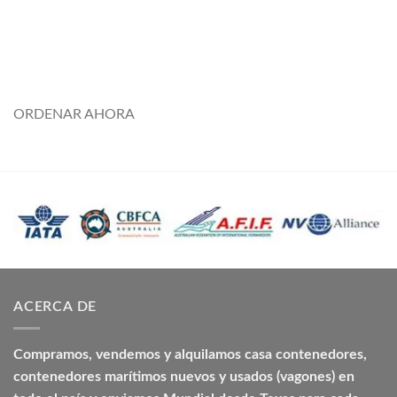
#ContenedoresmarítimosusadosbaratosalaventaElSalvador
#ComprarcontenedoresmarítimosusadosbaratosenventaElSal
#Ventadecocinamóvileconómicapuertorico
#Ventadecontenedoreseconómicos
#piscinacontenedoresegundamano
ORDENAR AHORA
ACERCA DE
Compramos, vendemos y alquilamos casa contenedores,
contenedores marítimos nuevos y usados (vagones) en