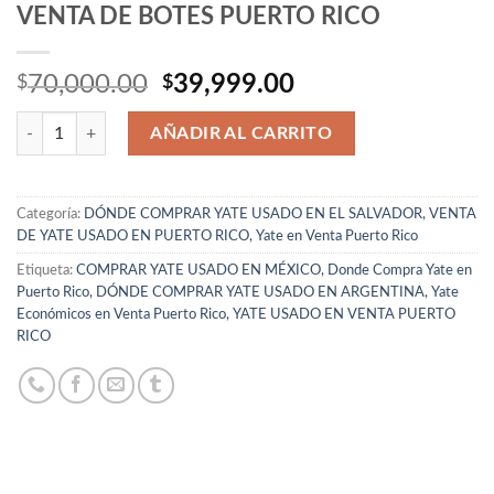
VENTA DE BOTES PUERTO RICO
El
El
70,000.00
39,999.00
$
$
precio
precio
Cantidad
original
actual
AÑADIR AL CARRITO
era:
es:
$70,000.00.
$39,999.00.
Categoría:
DÓNDE COMPRAR YATE USADO EN EL SALVADOR, VENTA
DE YATE USADO EN PUERTO RICO, Yate en Venta Puerto Rico
Etiqueta:
COMPRAR YATE USADO EN MÉXICO, Donde Compra Yate en
Puerto Rico, DÓNDE COMPRAR YATE USADO EN ARGENTINA, Yate
Económicos en Venta Puerto Rico, YATE USADO EN VENTA PUERTO
RICO