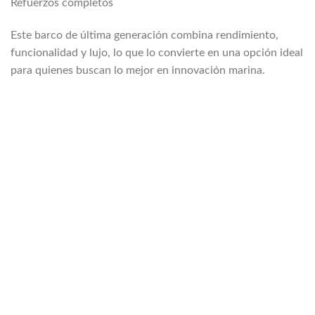
Refuerzos completos
Este barco de última generación combina rendimiento,
funcionalidad y lujo, lo que lo convierte en una opción ideal
para quienes buscan lo mejor en innovación marina.
🏡🚢🌴
#MaxShippingInc #VidaContenedor
#PuertoRicoInnovación #ContenedoresUsadosEnventa
#ContenedoresMarítimosBaratos
#CasaContenedoresUsadosEnVenta
#ContenedoresUsadosBaratos
#ContenedoresEnVentaCercaDeMi
#ContenedoresUsadosEnVentaCercaDeMi
#ContenedoresMarítimosUsadosEnVentaCercaDeMi
#ContenedoresMarítimosEnVentaPuertoRico
#ContenedoresEnVentaCercaDeMi
#VentaContenedores #OportunidadesSanJuan
#PuertoRicoSolucionesdeAlmacenamiento
#VagonesBaratosPuertoRico