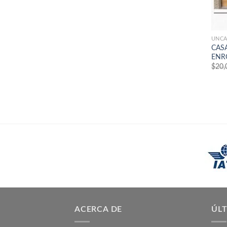
UNCA
CASA
ENR
$
20,
ACERCA DE
ÚLT