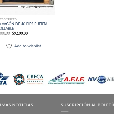
TEGORIZED
 VAGÓN DE 40 PIES PUERTA
OLLABLE
El
El
000.00
$
9,100.00
precio
precio
original
actual
era:
es:
Add to wishlist
$20,000.00.
$9,100.00.
IMAS NOTICIAS
SUSCRIPCIÓN AL BOLETÍ