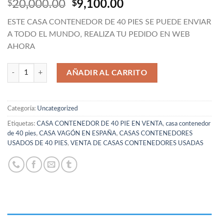
El
El
20,000.00
9,100.00
$
$
precio
precio
ESTE CASA CONTENEDOR DE 40 PIES SE PUEDE ENVIAR
original
actual
A TODO EL MUNDO, REALIZA TU PEDIDO EN WEB
era:
es:
AHORA
$20,000.00.
$9,100.00.
Cantidad
AÑADIR AL CARRITO
Categoría:
Uncategorized
Etiquetas:
CASA CONTENEDOR DE 40 PIE EN VENTA
,
casa contenedor
de 40 pies
,
CASA VAGÓN EN ESPAÑA
,
CASAS CONTENEDORES
USADOS DE 40 PIES
,
VENTA DE CASAS CONTENEDORES USADAS