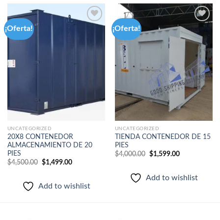
¡Oferta!
¡Oferta!
Add to
Add to
wishlist
wishlist
UNCATEGORIZED
UNCATEGORIZED
20X8 CONTENEDOR
TIENDA CONTENEDOR DE 15
ALMACENAMIENTO DE 20
PIES
PIES
El
El
$
4,000.00
$
1,599.00
precio
precio
El
El
$
4,500.00
$
1,499.00
original
actual
precio
precio
era:
es:
original
actual
Add to wishlist
$4,000.00.
$1,599.00.
era:
es:
Add to wishlist
$4,500.00.
$1,499.00.